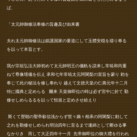
ば、
「太元帥御修法奉修の旨趣及び由来書
夫れ太元帥御修法は鎮護国家の要道にして玉體安穏を禱り奉る
を以って本旨とす。
我が宗祖弘法大師初めて太元帥明王の儀軌を請来し常暁和尚重
ねて尊像壇儀を伝え 承和七年常暁太元阿闍梨の宣旨を蒙り 勅を
奉じて此の秘法を修し奉れり 越えて文徳天皇の仁壽元年十二月
特に國典と定めらる 爾来 天皇御即位の時は必ず宮中に於て 勤
修せしめらるるを以って恒規と定めさせ給えり
斯くて歴朝の聖帝叡信浅からず世々嫡々相承の阿闍梨に勅して
之れを勤修せしめられ明治四年に至るまで連綿として断ゆる事
なかりき 而して大正四年十一月 先帝御即位の御大禮を行われ