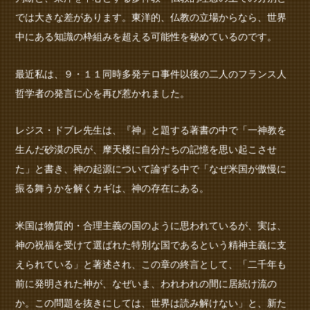
では大きな差があります。東洋的、仏教の立場からなら、世界
中にある知識の枠組みを超える可能性を秘めているのです。
最近私は、９・１１同時多発テロ事件以後の二人のフランス人
哲学者の発言に心を再び惹かれました。
レジス・ドブレ先生は、『神』と題する著書の中で「一神教を
生んだ砂漠の民が、摩天楼に自分たちの記憶を思い起こさせ
た」と書き、神の起源について論ずる中で「なぜ米国が傲慢に
振る舞うかを解くカギは、神の存在にある。
米国は物質的・合理主義の国のように思われているが、実は、
神の祝福を受けて選ばれた特別な国であるという精神主義に支
えられている」と著述され、この章の終言として、「二千年も
前に発明された神が、なぜいま、われわれの間に居続け流の
か。この問題を抜きにしては、世界は読み解けない」と、新た