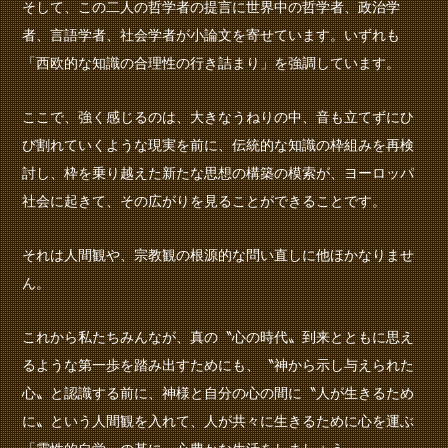
そして、この二人の哲学者の提言に世界中の哲学者、政治学
者、言語学者、社会学者が小論文を寄せています。いずれも
「西欧的な知識の合理性の行き詰まり」を強調しています。
ここで、強く感じるのは、大きなうねりの中、音も立てずにひ
び割れていくような現実を前に、伝統的な知識の枠組みを再検
討し、枠を乗り越えた新たな思想の構築の模索が、ヨーロッパ
社会に起きて、その広がりを見ることができることです。
それは人間観や、宗教観の根源的な問い直しに他ほかなりませ
ん。
これから私たちみんなが、真の〝心の時代〟到来とともに思え
るような第一歩を踏み出すためにも、〝神から示し与えられた
心〟と認識する前に、神様と自分の心の間に〝人が生きるため
に〟という人間観を入れて、人が共々に生きるために心を運ぶ