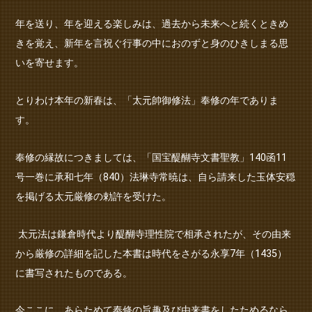
年を送り、年を迎える楽しみは、過去から未来へと続くときめ
きを覚え、新年を言祝ぐ行事の中におのずと身のひきしまる思
いを寄せます。
とりわけ本年の新春は、「太元帥御修法」奉修の年でありま
す。
奉修の縁故につきましては、「国宝醍醐寺文書聖教」
140
函
11
号一巻に承和七年（
840
）法琳寺常暁は、自ら請来した玉体安穏
を掲げる太元厳修の勅許を受けた。
太元法は鎌倉時代より醍醐寺理性院で相承されたが、その由来
から厳修の詳細を記した本書は時代をさがる永享
7
年（
1435
）
に書写されたものである。
今ここに、あらためて奉修の旨趣及び由来書をしたためるなら