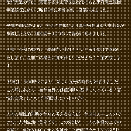
昭和天皇の時は、真言宗各本山管長総出仕のもと東寺教王護国
寺灌頂院に於いて昭和
3
年に奉修され、盛儀を見ました。
平成の御代(みよ)は、社会の悪弊により真言宗各派総大本山会が
辞退したため、理性院一山に於いて静かに勤めました。
今般、令和の御代は、醍醐寺が山はもとより宗団挙げて奉修い
たします。是非この機会に御出仕をいただきたくご案内致しま
す。
私達は、天皇即位により、新しい元号の時代が始まりました。
この時にあたり、自分自身の価値判断の基準になっている「霊
性的自覚」について再確認したいものです。
人間の理性的判断を分別と考えるならば、分別は欠くことので
きない人間生活の営みです。この分別が、一人の神様の上での
判断と、東洋を中心とする多神教・仏教的理念の上での分別と