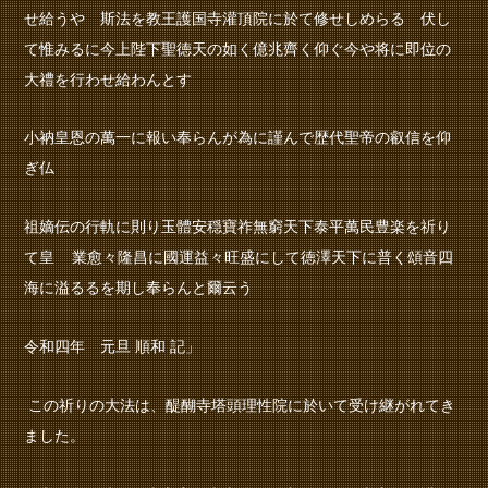
せ給うや 斯法を教王護国寺灌頂院に於て修せしめらる 伏し
て惟みるに今上陛下聖徳天の如く億兆齊く仰ぐ今や将に即位の
大禮を行わせ給わんとす
小衲皇恩の萬一に報い奉らんが為に謹んで歴代聖帝の叡信を仰
ぎ仏
祖嫡伝の行軌に則り玉體安穏寶祚無窮天下泰平萬民豊楽を祈り
て皇 業愈々隆昌に國運益々旺盛にして徳澤天下に普く頌音四
海に溢るるを期し奉らんと爾云う
令和四年 元旦
順和
記」
この祈りの大法は、醍醐寺塔頭理性院に於いて受け継がれてき
ました。