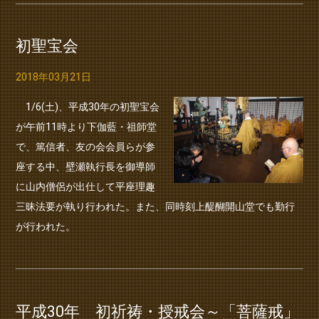
初聖宝会
2018年03月21日
1/6(土)、平成30年の初聖宝会
が午前11時より下伽藍・祖師堂
で、篤信者、友の会会員らが参
座する中、壁瀬執行長を御導師
に山内僧侶が出仕して平座理趣
三昧法要が執り行われた。また、同時刻上醍醐開山堂でも勤行
が行われた。
平成30年 初祈祷・授戒会～「菩薩戒」