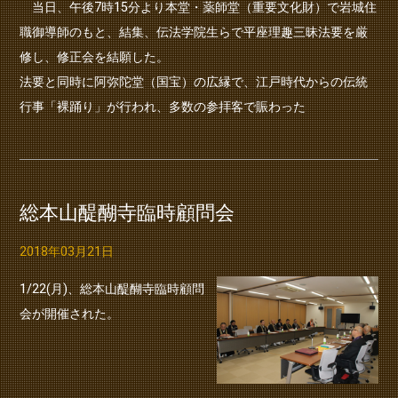
当日、午後7時15分より本堂・薬師堂（重要文化財）で岩城住
職御導師のもと、結集、伝法学院生らで平座理趣三昧法要を厳
修し、修正会を結願した。
法要と同時に阿弥陀堂（国宝）の広縁で、江戸時代からの伝統
行事「裸踊り」が行われ、多数の参拝客で賑わった
総本山醍醐寺臨時顧問会
2018年03月21日
1/22(月)、総本山醍醐寺臨時顧問
会が開催された。