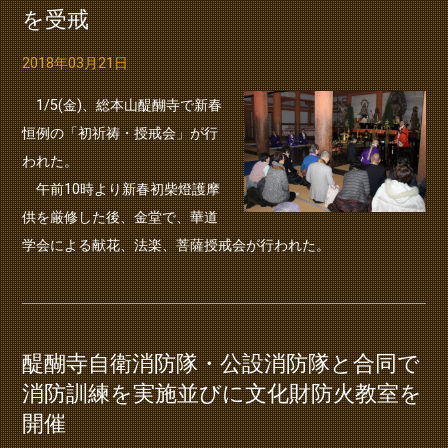
を受戒
2018年03月21日
1/5(金)、総本山醍醐寺で新春
恒例の「初祈祷・授戒会」が行
われた。
午前10時より新春初柴燈護摩
供を厳修した後、金堂で、華道
学会による献花、法楽、菩薩授戒会が行われた。
醍醐寺自衛消防隊・公設消防隊と合同で
消防訓練を実施並びに文化財防火教室を
開催