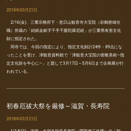
2018年03月21日
2/16(金)、三重宗務所下・恵日山観音寺大宝院（岩鶴密雄住
職）所蔵の「紺紙金銀字千手千眼陀羅尼経」が三重県有形文化
財に指定された。
同寺では、今回の指定により、指定文化財計24件・89点にな
ったことを受け、津観音資料館で「津観音大宝院の密教美術―指
定文化財を中心に―」と題して3月17日～5月6日まで企画展が行
われている。
初春厄祓大祭を厳修～滋賀・長寿院
2018年03月21日
1/14(日)、滋賀・大洞弁財天長寿院（岡田健三住職）で「初