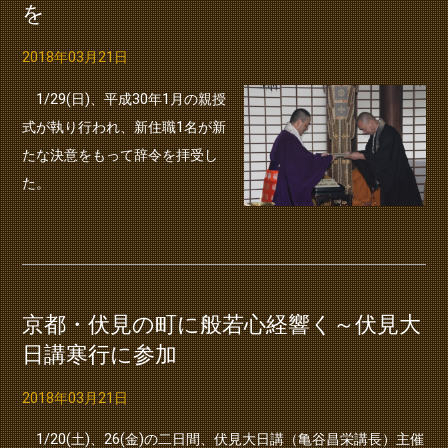
を
2018年03月21日
1/29(日)、平成30年1月の親授
式が執り行われ、新住職1名が新
たな決意をもって辞令を拝受し
た。
京都・伏見の町に般若心経響く～伏見大
日講寒行に参加
2018年03月21日
1/20(土)、26(金)の二日間、伏見大日講（亀谷昌栄講長）主催