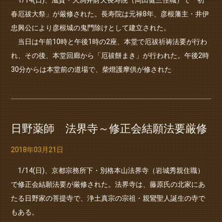
春厄祓大祭」が厳修された。長寿院は元禄8年、彦根藩主・井伊
忠興公により彦根城の鬼門除けとして建立された。
当日は午前10時と午後1時の2座、本堂で厄祓祈祷法要が行わ
れ、その後、本堂回廊から「厄祓餅まき」が行われた。午後2時
30分からは本堂前の道場で、柴燈護摩供が修された
日野薬師 法界寺～修正会結願法要厳修
2018年03月21日
1/14(日)、京都宗務所下・別格本山法界寺（岩城秀親住職）
で修正会結願法要が厳修された。法界寺は、藤原氏の北家にあ
たる日野家の菩提寺で、浄土真宗の宗祖・親鸞聖人誕生の寺で
もある。