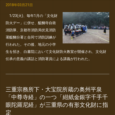
2018年03月21日
1/23(火)、毎年1月の「文化財
防火デー」に併せ、醍醐寺自衛
消防隊、京都市消防局伏見消防
署醍醐分署と合同で消防訓練が
行われた。その後、地元の小学
生を招き、白書院において文化財防火教室が開催され、文化財
伝承の意義の講話と消防署員による講義が行われた。
三重宗務所下・大宝院所蔵の奥州平泉
「中尊寺経」の一つ「紺紙金銀字千手千
眼陀羅尼経」が三重県の有形文化財に指
定