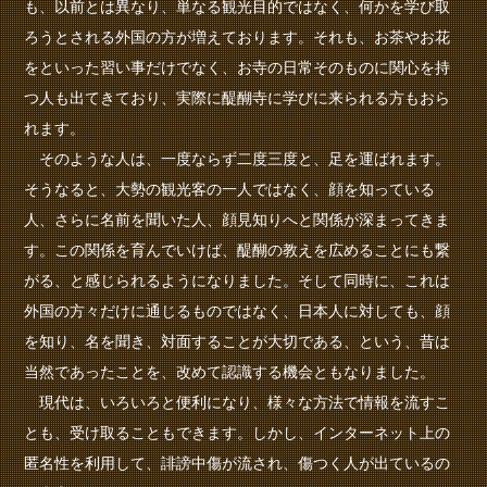
も、以前とは異なり、単なる観光目的ではなく、何かを学び取
ろうとされる外国の方が増えております。それも、お茶やお花
をといった習い事だけでなく、お寺の日常そのものに関心を持
つ人も出てきており、実際に醍醐寺に学びに来られる方もおら
れます。
そのような人は、一度ならず二度三度と、足を運ばれます。
そうなると、大勢の観光客の一人ではなく、顔を知っている
人、さらに名前を聞いた人、顔見知りへと関係が深まってきま
す。この関係を育んでいけば、醍醐の教えを広めることにも繋
がる、と感じられるようになりました。そして同時に、これは
外国の方々だけに通じるものではなく、日本人に対しても、顔
を知り、名を聞き、対面することが大切である、という、昔は
当然であったことを、改めて認識する機会ともなりました。
現代は、いろいろと便利になり、様々な方法で情報を流すこ
とも、受け取ることもできます。しかし、インターネット上の
匿名性を利用して、誹謗中傷が流され、傷つく人が出ているの