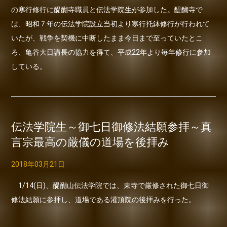
の寒行修行に醍醐寺職員と伝法学院生が参加した。醍醐寺で
は、昭和７年の伝法学院設立当初より寒行托鉢修行が行われて
いたが、戦争を契機に中断したまま今日まで至っていたとこ
ろ、亀谷大日講長の協力を得て、平成22年より毎年修行に参加
している。
伝法学院生～御七日御修法結願参拝～真
言宗最高の厳儀の道場を後拝み
2018年03月21日
1/14(日)、醍醐山伝法学院では、東寺で厳修された御七日御
修法結願に参拝し、道場である灌頂院の後拝みを行った。