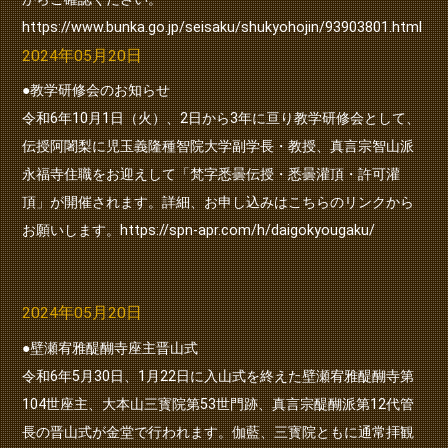
https://www.bunka.go.jp/seisaku/shukyohojin/93903801.html
2024年05月20日
●教学研修会のお知らせ
令和6年10月1日（火）、2日から3年に亘り教学研修会として、
伝授阿闍梨に児玉義隆種智院大学副学長・教授、真言宗智山派
永福寺住職をお迎えして「梵字悉曇伝授・悉曇灌頂・許可灌
頂」が開催されます。詳細、お申し込みはこちらのリンクから
お願いします。
https://spn-apr.com/h/daigokyougaku/
2024年05月20日
●壁瀬宥雅醍醐寺座主晋山式
令和6年5月30日、1月22日に入山式を終えた壁瀬宥雅醍醐寺第
104世座主、大本山三寳院第53世門跡、真言宗醍醐派第12代管
長の晋山式が金堂で行われます。伽藍、三寳院ともに通常拝観