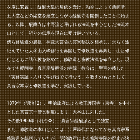
を庵に安置し、醍醐天皇の帰依を受け、勅令によって薬師堂、
五大堂などの諸堂を建立しながら醍醐寺を開創したことに始ま
る。以降、醍醐寺は小野流と呼ばれる法流を中心とした法流本
山として、祈りの伝承を現在に受け継いでいる。
傍ら修験道の曩祖・神変大菩薩の霊異秘訣を相承し、永らく途
絶えていた大峯山入峰修行を再開して修験道を再興し、山岳修
行とともに諸仏教を納めて、修験道と密教法流を確立した。現
在でも醍醐寺、真言宗醍醐派の寺院・教会は、聖宝の残した
「実修実証～入りて学び出でて行なう」を教えのもととして、
真言宗本宗と修験道を学び、実践している。
1879年（明治12）、明治政府による教王護国寺（東寺）を中心
とした真言宗一管長制度により、大本山に列した。
その後1900年（明治33）、真言宗醍醐派として独立。
また、修験道の本山としては、江戸時代になってから真言宗系
修験道を統括していたが、明治政府による修験寺院の廃止が決