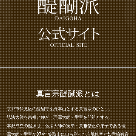
真言宗醍醐派とは
京都市伏見区の醍醐寺を総本山とする真言宗のひとつ。
弘法大師を宗祖と仰ぎ、理源大師・聖宝を開祖とする。
本派成立の起源は、弘法大師の実弟・真雅僧正の弟子である理
源大師・聖宝が874年笠取山に自ら彫った准胝観音と如意輪観音