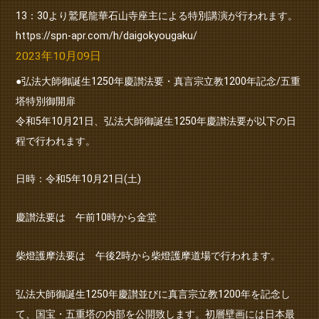
13：30より鷲尾龍華石山寺座主による特別講演が行われます。
https://spn-apr.com/h/daigokyougaku/
2023年10月09日
●弘法大師御誕生1250年慶讃法要・真言宗立教1200年記念/五重
塔特別御開扉
令和5年10月21日、弘法大師御誕生1250年慶讃法要が以下の日
程で行われます。
日時：令和5年10月21日(土)
慶讃法要は 午前10時から金堂
柴燈護摩法要は 午後2時から柴燈護摩道場で行われます。
弘法大師御誕生1250年慶讃並びに真言宗立教1200年を記念し
て、国宝・五重塔の内部を公開致します。初層壁画には日本最