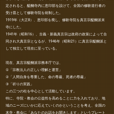
定されると、醍醐寺内に恵印部を設けて、全国の修験道行者の
受け皿として修験寺院を統制した。
1919年（大正8）、恵印部を廃し、修験寺院を真言宗醍醐派末
寺にした。
1941年（昭和16）、古義・新義真言宗は政府の政策によって合
同され大真言宗となるが、1946年（昭和21）に真言宗醍醐派と
して独立して現在に至っている。
現在、真言宗醍醐派宗務本庁では、
①「宗教法人の正しい理解と運営」
②「人間自身を尊重した、命の尊厳、死者の尊厳」
③「祈りの実践」
この三つの柱を中心として活動しています。
特に、寺院・教会の公益性を高めることに力を入れており、地
域のニーズにいかに応えていくのかということを考え、全国の
末寺・教会に「あなたのお話をお聞きします」というプレート