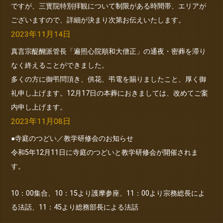
ですが、三寳院特別拝観について制限がある時間帯、エリアが
ございますので、詳細が決まり次第お伝えいたします。
2023年11月14日
真言宗醍醐派管長「遍照心院順和大僧正」の通夜・密葬を滞り
なく終えることができました。
多くの方に御弔問頂き、供花、弔電を賜りましたこと、厚く御
礼申し上げます。12月17日の本葬におきましては、改めてご案
内申し上げます。
2023年11月08日
●寺庭のつどい／教学研修会のお知らせ
令和5年12月11日に寺庭のつどいと教学研修会が開催されま
す。
10：00集合、10：15より護摩参座、11：00より宗務総長によ
る法話、11：45より総務部長による法話