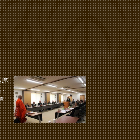
則第
い
議