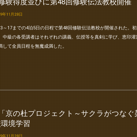
●修験得度並びに第48回修験伝法教校開催
19年11月28日
/13～17までの4泊5日の日程で第48回修験伝法教校が開催された。初
、中級の各受講者はそれぞれの講義、伝授等を真剣に学び、恵印灌
満して全員日程を無魔成満した。
●「京の杜プロジェクト～サクラがつなぐ
校環境学習
19年11月28日