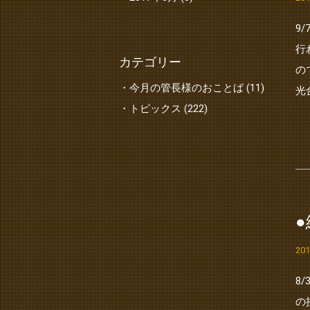
9
行
カテゴリー
の
今月の管長様のおことば (11)
光
トピックス (222)
20
8
の