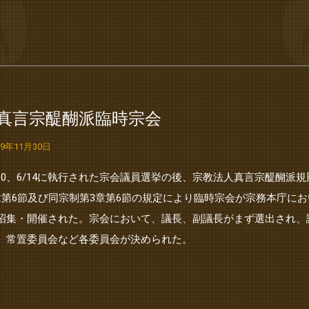
●真言宗醍醐派臨時宗会
19年11月30日
/10、6/14に執行された宗会議員選挙の後、宗教法人真言宗醍醐派規
章第6節及び同宗制第3章第6節の規定により臨時宗会が宗務本庁にお
招集・開催された。宗会において、議長、副議長がまず選出され、
、常置委員会など各委員会が決められた。