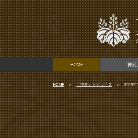
HOME
『神変
HOME
『神変』トピックス
2019年