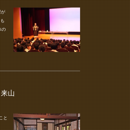
習が
るも
体の
に来山
こと