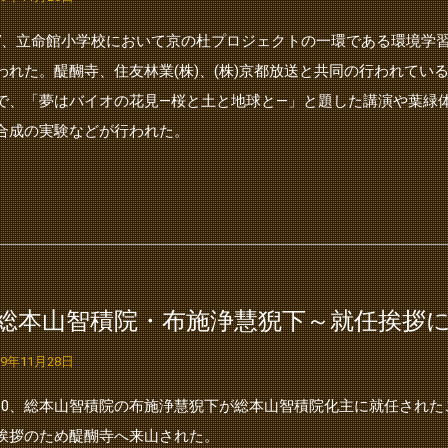
/7、立命館小学校において京の杜プロジェクトの一環である環境学
われた。醍醐寺、住友林業(株)、(株)京都放送と共同の行われてい
で、「夢はバイオの花見―桜と土と地球と―」と題した講演や葉緑
合成の実験などが行われた。
●総本山智積院・布施浄慧猊下～就任挨拶
19年11月28日
/30、総本山智積院の布施浄慧猊下が総本山智積院化主に就任された
挨拶のため醍醐寺へ来山された。