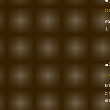
20
8
を
20
8
た
修