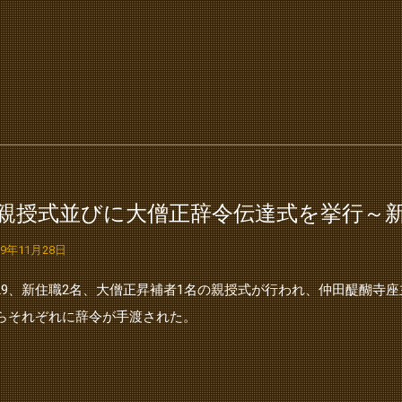
●親授式並びに大僧正辞令伝達式を挙行～
19年11月28日
/29、新住職2名、大僧正昇補者1名の親授式が行われ、仲田醍醐寺座
らそれぞれに辞令が手渡された。