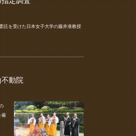
加指定調査
の委託を受けた日本女子大学の藤井准教授
山不動院
の
を厳