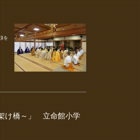
頂を
架け橋～」 立命館小学