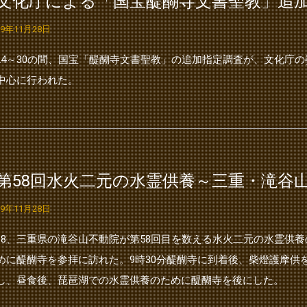
●文化庁による「国宝醍醐寺文書聖教」追
19年11月28日
/24～30の間、国宝「醍醐寺文書聖教」の追加指定調査が、文化庁
中心に行われた。
●第58回水火二元の水霊供養～三重・滝谷
19年11月28日
/18、三重県の滝谷山不動院が第58回目を数える水火二元の水霊供養
めに醍醐寺を参拝に訪れた。9時30分醍醐寺に到着後、柴燈護摩供
し、昼食後、琵琶湖での水霊供養のために醍醐寺を後にした。