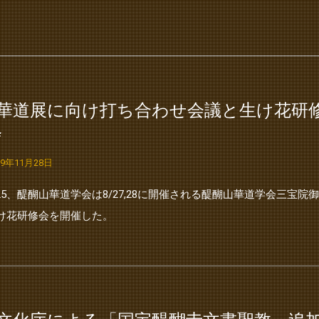
●華道展に向け打ち合わせ会議と生け花研
会
19年11月28日
/25、醍醐山華道学会は8/27,28に開催される醍醐山華道学会三
け花研修会を開催した。