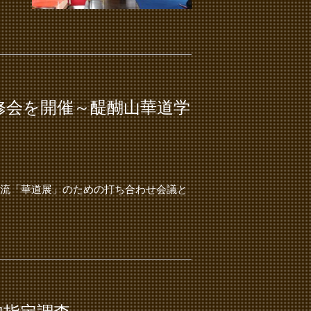
修会を開催～醍醐山華道学
宝院御流「華道展」のための打ち合わせ会議と