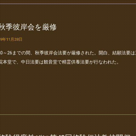
●秋季彼岸会を厳修
19年11月28日
/20～26までの間、秋季彼岸会法要が厳修された。開白、結願法要は
院本堂で、中日法要は観音堂で精霊供養法要が行なわれた。