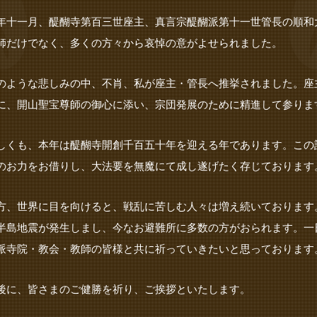
年十一月、醍醐寺第百三世座主、真言宗醍醐派第十一世管長の順和
師だけでなく、多くの方々から哀悼の意がよせられました。
のような悲しみの中、不肖、私が座主・管長へ推挙されました。座
に、開山聖宝尊師の御心に添い、宗団発展のために精進して参りま
しくも、本年は醍醐寺開創千百五十年を迎える年であります。この
のお力をお借りし、大法要を無魔にて成し遂げたく存じております
方、世界に目を向けると、戦乱に苦しむ人々は増え続いております
半島地震が発生しまし、今なお避難所に多数の方がおられます。一
派寺院・教会・教師の皆様と共に祈っていきたいと思っております
後に、皆さまのご健勝を祈り、ご挨拶といたします。