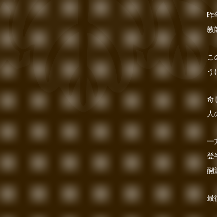
昨
教
こ
う
奇
人
一
登
醐
最