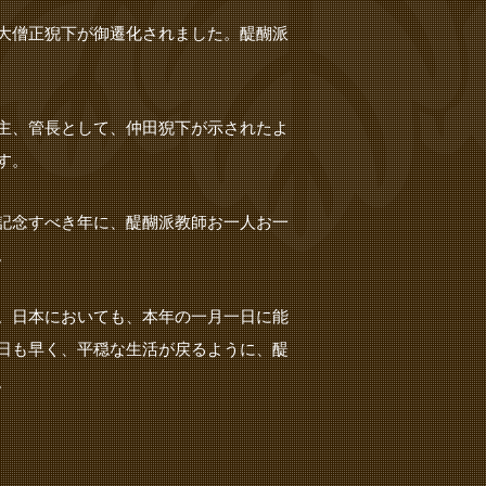
大僧正猊下が御遷化されました。醍醐派
主、管長として、仲田猊下が示されたよ
す。
記念すべき年に、醍醐派教師お一人お一
。
。日本においても、本年の一月一日に能
日も早く、平穏な生活が戻るように、醍
。