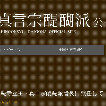
』トピックス
全国の末寺紹介
醍醐寺座主・真言宗醍醐派管長に就任して
24年03月19日