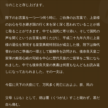
りのことと存じ上げます。
陛下のお言葉を一つ一つ伺う時に、ご自身のお言葉で、上皇様
のお心を引き継ぎ国の行く末を深く深く思われていることが感
じ取ることができます。中でも国民に寄り添い、そして国民の
声を聞くというお言葉を聞くたびに、平成二十九年六月に上皇
様の退位を実現する皇室典範特別法が成立した後、陛下は御代
替わりのご準備の一環として醍醐寺を訪問され、後奈良天皇ご
宸筆の般若心経の写経を中心に歴代天皇のご宸筆をご覧になら
れました。中でも後奈良天皇の奥書は何度もなんどもお読み返
しになっておられました。その一文は、
今茲に天下の大疫にて、万民多く死亡におよぶ。朕、民の
父母（ぶも）として、徳は覆（くつがえ）すこと能わず。甚だ
自ら痛む。