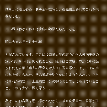
ひそかに般若心経一巻を金字に写し、義堯僧正をしてこれを供
養せしむ。
こい幾（ねが）わくは疾病の妙薬たらんことを。
時に天文九年六月十七日
と記されています。ここに後奈良天皇の衷心からの疫病平癒の
深い想いをうけとめられました。陛下はこの後、静かに私に話
されたお言葉「過去の天皇方が人々に寄り添い、そしてその声
に耳を傾けられた。その業績を明らかにしようとの思い、さら
にそれが両陛下（上皇両陛下）の御心として伝えられているこ
と、これを大切に深く思う。」
私はこのお言葉を思い浮かべながら、後奈良天皇のご誓願が生