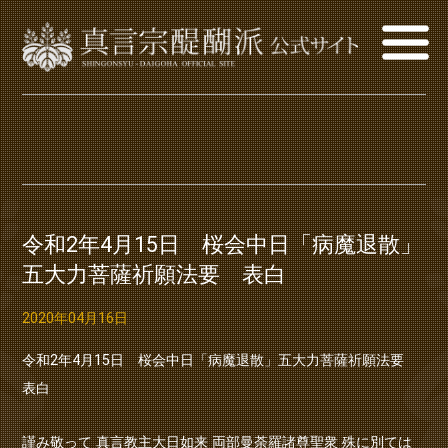
令和2年4月15日 桜会中日「病魔退散」
五大力菩薩祈願法要 表白
2020年04月16日
令和2年4月15日 桜会中日「病魔退散」五大力菩薩祈願法要
表白
謹み敬って 真言教主大日如来 両部曼荼羅諸尊聖衆 殊に別ては