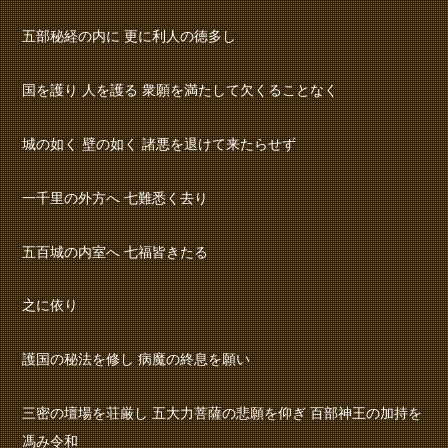
五部秘経の内に 更に利人の徳多し
国を護り 人を護る 衆願を満たして欠くることなく
城の如く 壁の如く 諸悪を退けて来たらせず
一千里の外方へ 七難悉く去り
五百城の内室へ 七福皆きたる
之に依り
護国の秘法を修し 病魔の終息を願い
三密の壇場を荘厳し 五大力菩薩の悲願を仰ぎ 百部神王の加持を
馮み令和