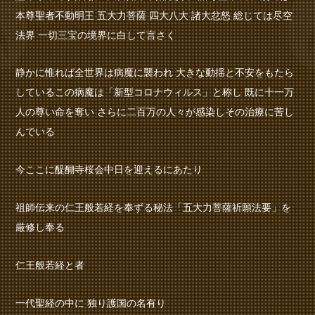
本尊聖者不動明王 五大力菩薩 四大八大 諸大忿怒 総じては尽空
法界 一切三宝の境界に白して言さく
静かに惟れば全世界は病魔に襲われ 大きな動揺と不安をもたら
しているこの病魔は「新型コロナウィルス」と称し 既に十一万
人の尊い命を奪い さらに二百万の人々が感染しその治療に苦し
んでいる
今ここに醍醐寺桜会中日を迎えるにあたり
祖師伝来の仁王般若経を奉ずる秘法「五大力菩薩祈願法要」を
厳修し奉る
仁王般若経と者
一代聖経の中に 独り護国の名有り