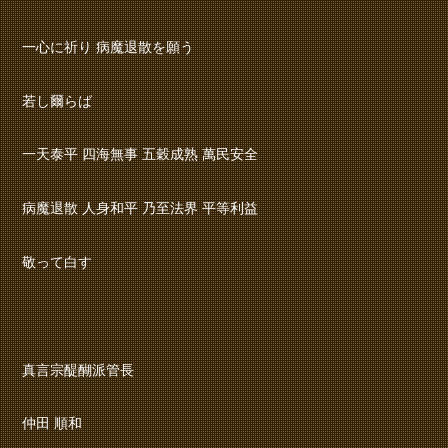
一心に祈り 病魔退散を願う
若し爾らば
一天泰平 四海無事 五穀成熟 萬民安全
病魔退散 人身和平 乃至法界 平等利益
敬って白す
真言宗醍醐派管長
仲田 順和