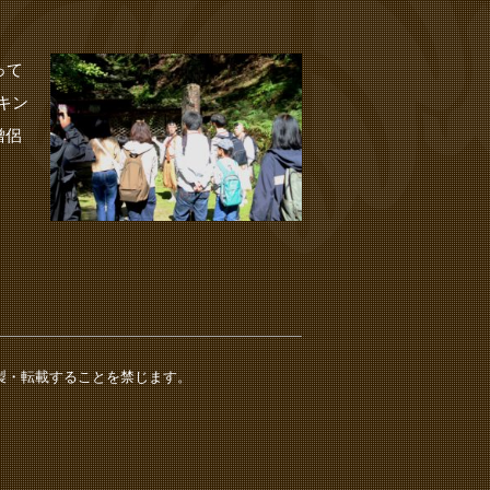
って
キン
僧侶
製・転載することを禁じます。