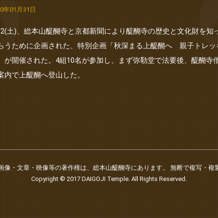
20年01月31日
1/2(土)、総本山醍醐寺と京都新聞により醍醐寺の歴史と文化財を知
らうために企画された、特別企画「秋深まる上醍醐へ 親子トレッ
」が開催された。4組10名が参加し、まず弥勒堂で法要後、醍醐寺
案内で上醍醐へ登山した。
の画像・文章・映像等の著作権は、総本山醍醐寺にあります。 無断で複写・複
Copyright © 2017 DAIGOJI Temple. All Rights Reserved.