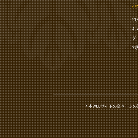
20
1
も
グ
の
＊本WEBサイトの全ページ