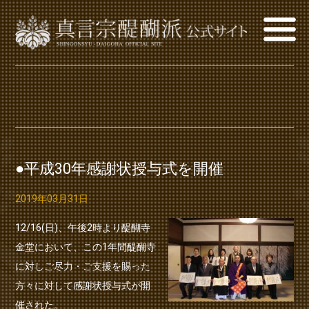
●平成30年感謝状授与式を開催
2019年03月31日
12/16(日)、午後2時より醍醐寺
金堂において、この1年間醍醐寺
に対しご尽力・ご支援を賜った
方々に対して感謝状授与式が開
催された。