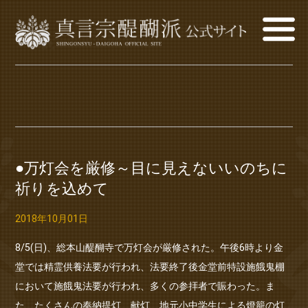
●万灯会を厳修～目に見えないいのちに
祈りを込めて
2018年10月01日
8/5(日)、総本山醍醐寺で万灯会が厳修された。午後6時より金
堂では精霊供養法要が行われ、法要終了後金堂前特設施餓鬼棚
において施餓鬼法要が行われ、多くの参拝者で賑わった。ま
た、たくさんの奉納提灯、献灯、地元小中学生による燈籠の灯